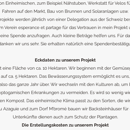
von Einheimischen, zum Beispiel Nähstuben, Werkstatt für Velos 
Fahren auf den Markt, Bau von Brunnen und Solaranlagen usw.
rojekte werden jährlich von einer Delegation aus der Schweiz be
 Verein esperance et partage für das Vertrauen in mein Projekt 
m eine Spende anzufragen. Auch kleine Beträge helfen uns. Für d
anken wir uns sehr. Sie erhalten natürlich eine Spendenbestätig
Eckdaten zu unserem Projekt
gt eine Fläche von ca. 10 Hektaren. Wir beginnen mit der Gemüse
uf ca. 5 Hektaren. Das Bewässerungssystem ermöglicht es uns, 
, also das ganze Jahr über. Wir wechseln mit den Kulturen ab, 
ryptogamischen Erkrankungen zu vermeiden. Es wird so wenig w
en Kompost. Das einheimische Klima passt zu den Sorten, die w
u Azaguie und zum Dorf M’bromé bauen wir Backsteinhäuser für d
Unterkünfte dienen auch zum Schutz der Plantagen.
Die Erstellungskosten zu unserem Projekt