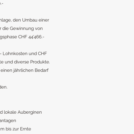
.-
anlage, den Umbau einer
ür die Gewinnung von
ngsphase CHF 44'466.-
0.- Lohnkosten und CHF
te und diverse Produkte.
 einen jährlichen Bedarf
den.
 und lokale Auberginen
Plantagen
m bis zur Ernte