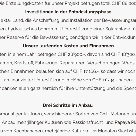
ie Erstellungskosten für unser Projekt betrugen total CHF 88'000
Investitionen in der Entwicklungsphase
Hektar Land, die Anschaffung und Installation der Bewässerungs
ten, hydraulisches bohren mit Unterstützung einer Solaranlage f
ner Reserve für die Bewässerung benötigen wir in der Entwicklu
Unsere laufenden Kosten und Einnahmen
en in einem Jahr betragen CHF 28'900.-, davon sind CHF 18'30
amen, Kraftstoff, Fahrzeuge, Reparaturen, Versicherungen, Websi
ichen Einnahmen belaufen sich auf CHF 17'166.-, so dass wir noch
an finanzieller Unterstützung in Höhe von CHF 11'734.- haben.
 danken allen ganz herzlich für ihre Unterstützung und die Spen
Drei Schritte im Anbau
chsmonatiger Kulturen, verschiedener Sorten von Chili, Melonen
tt: Anbau mehrjähriger Kulturen wie Passionsfrucht und Papaya 
bau von Kochbananen, mehrjährige Kultur mit 11 Monaten Wachstu